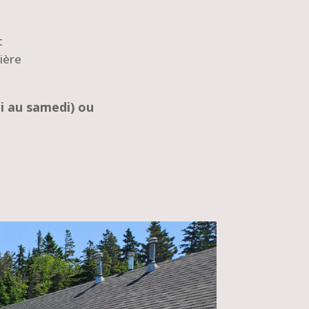
t
ière
di au samedi) ou